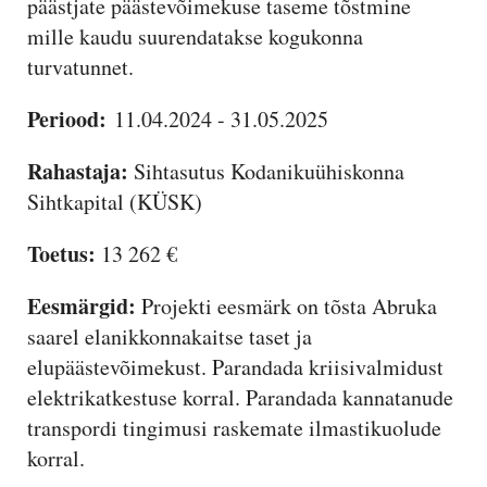
päästjate päästevõimekuse taseme tõstmine
mille kaudu suurendatakse kogukonna
turvatunnet.
Periood:
11.04.2024 - 31.05.2025
Rahastaja:
Sihtasutus Kodanikuühiskonna
Sihtkapital (KÜSK)
Toetus:
13 262 €
Eesmärgid:
Projekti eesmärk on tõsta Abruka
saarel elanikkonnakaitse taset ja
elupäästevõimekust. Parandada kriisivalmidust
elektrikatkestuse korral. Parandada kannatanude
transpordi tingimusi raskemate ilmastikuolude
korral.