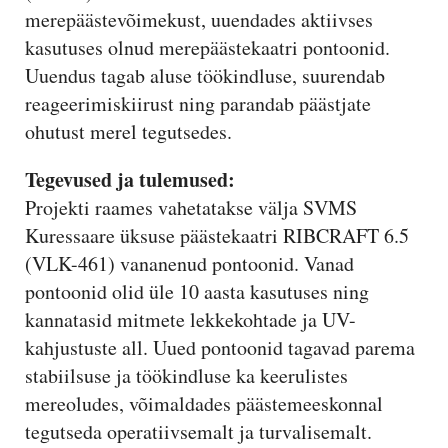
merepäästevõimekust, uuendades aktiivses
kasutuses olnud merepäästekaatri pontoonid.
Uuendus tagab aluse töökindluse, suurendab
reageerimiskiirust ning parandab päästjate
ohutust merel tegutsedes.
Tegevused ja tulemused:
Projekti raames vahetatakse välja SVMS
Kuressaare üksuse päästekaatri RIBCRAFT 6.5
(VLK-461) vananenud pontoonid. Vanad
pontoonid olid üle 10 aasta kasutuses ning
kannatasid mitmete lekkekohtade ja UV-
kahjustuste all. Uued pontoonid tagavad parema
stabiilsuse ja töökindluse ka keerulistes
mereoludes, võimaldades päästemeeskonnal
tegutseda operatiivsemalt ja turvalisemalt.