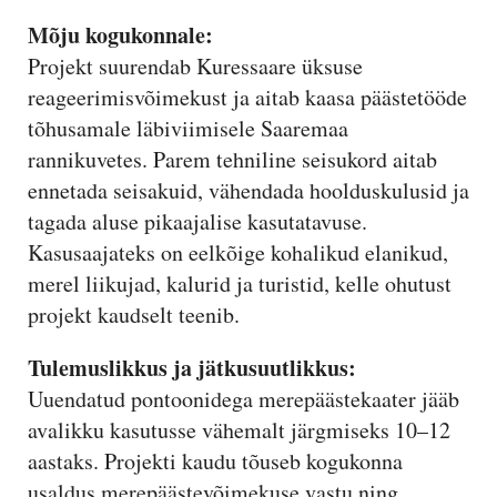
Mõju kogukonnale:
Projekt suurendab Kuressaare üksuse
reageerimisvõimekust ja aitab kaasa päästetööde
tõhusamale läbiviimisele Saaremaa
rannikuvetes. Parem tehniline seisukord aitab
ennetada seisakuid, vähendada hoolduskulusid ja
tagada aluse pikaajalise kasutatavuse.
Kasusaajateks on eelkõige kohalikud elanikud,
merel liikujad, kalurid ja turistid, kelle ohutust
projekt kaudselt teenib.
Tulemuslikkus ja jätkusuutlikkus:
Uuendatud pontoonidega merepäästekaater jääb
avalikku kasutusse vähemalt järgmiseks 10–12
aastaks. Projekti kaudu tõuseb kogukonna
usaldus merepäästevõimekuse vastu ning