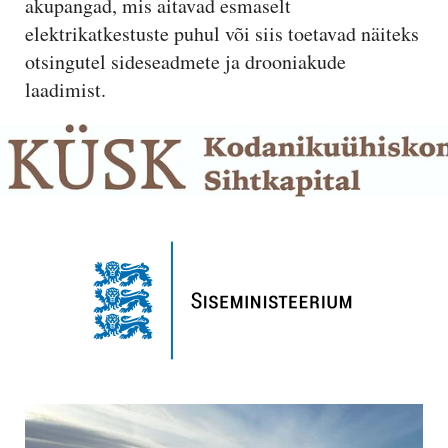
akupangad, mis aitavad esmaselt
elektrikatkestuste puhul või siis toetavad näiteks
otsingutel sideseadmete ja drooniakude
laadimist.