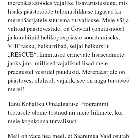
merepäästetöödes vajalike lisavarustustega, mis
lisaks päästetööde tulemuslikkuse tagavad ka
merepäästjatele suurema turvalisuse. Meie välja
valitud päästevestidel on Cowtail (ohutusnöör)
ja karabiinid helikopterpääste sooritamiseks,
VHF tasku, helkurribad, seljal helkursilt
„RESCUE“, kinnitused erinevate lisaseadmete
jaoks jms, millised vajalikud lisad meie
praegustel vestidel puudusid. Merepäästjale on
päästevest eluliselt vajalik, see on nagu turvavöö
merel!
Tänu Kohaliku Omaalgatuse Programmi
toetusele oleme tõstnud nii meie liikmete, kui
meie kogukonna turvalisust.
Meil on väga hea meel, et Saaremaa Vald osutab