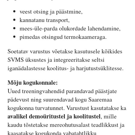
veest otsing ja päästmine,
kannatanu transport,
mees-üle-parda olukordade lahendamine,
pimedas otsingud termokaameraga.
Soetatav varustus võetakse kasutusele kõikides
SVMS üksustes ja integreeritakse seltsi
iganädalastesse koolitus- ja harjutustsüklitesse.
Mõju kogukonnale:
Uued treeningvahendid parandavad päästjate
pädevust ning suurendavad kogu Saaremaa
kogukonna turvatunnet. Varustust kasutatakse ka
avalikel demoüritustel ja koolitustel
, mille
kaudu tõstetakse mereohutusalast teadlikkust ja
kaasatakse kogukonda vabatahtlikku