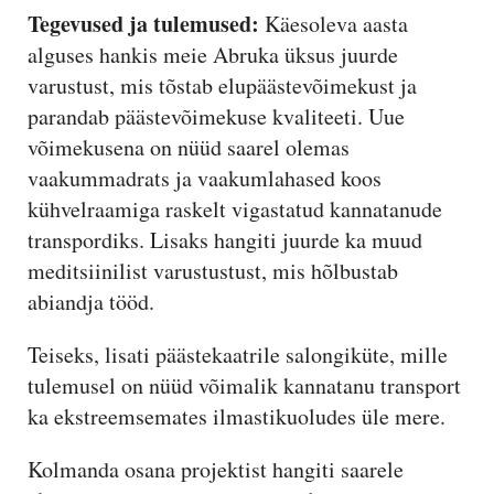
Tegevused ja tulemused:
Käesoleva aasta
alguses hankis meie Abruka üksus juurde
varustust, mis tõstab elupäästevõimekust ja
parandab päästevõimekuse kvaliteeti. Uue
võimekusena on nüüd saarel olemas
vaakummadrats ja vaakumlahased koos
kühvelraamiga raskelt vigastatud kannatanude
transpordiks. Lisaks hangiti juurde ka muud
meditsiinilist varustustust, mis hõlbustab
abiandja tööd.
Teiseks, lisati päästekaatrile salongiküte, mille
tulemusel on nüüd võimalik kannatanu transport
ka ekstreemsemates ilmastikuoludes üle mere.
Kolmanda osana projektist hangiti saarele