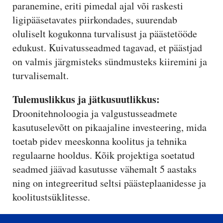
paranemine, eriti pimedal ajal või raskesti
ligipääsetavates piirkondades, suurendab
oluliselt kogukonna turvalisust ja päästetööde
edukust. Kuivatusseadmed tagavad, et päästjad
on valmis järgmisteks sündmusteks kiiremini ja
turvalisemalt.
Tulemuslikkus ja jätkusuutlikkus:
Droonitehnoloogia ja valgustusseadmete
kasutuselevõtt on pikaajaline investeering, mida
toetab pidev meeskonna koolitus ja tehnika
regulaarne hooldus. Kõik projektiga soetatud
seadmed jäävad kasutusse vähemalt 5 aastaks
ning on integreeritud seltsi päästeplaanidesse ja
koolitustsüklitesse.