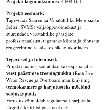
Projekti kogumaksumus:
4 608,16 €
Projekti eesmärk:
Tugevdada Saaremaa Vabatahtliku Merepääste
Seltsi (SVMS) väljaõppevõimekust ja
suurendada vabatahtlike päästjate
professionaalsust, tagamaks kiirem ja tõhusam
reageerimine reaalsetes hädaolukordades.
Tegevused ja tulemused:
Projekti raames soetatakse kaks spetsiaalset
veest päästmise treeningnukku
(Ruth Lee
Water Rescue ja Overboard manikin) ning
termokaameraga harjutusteks mõeldud
soojuskapuuts
.
Varustus võimaldab regulaarselt harjutada
järgmisi kriitilisi päästeoskusi: