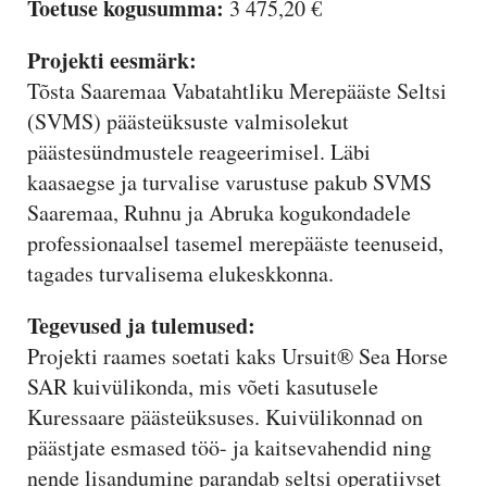
Toetuse kogusumma:
3 475,20 €
Projekti eesmärk:
Tõsta Saaremaa Vabatahtliku Merepääste Seltsi
(SVMS) päästeüksuste valmisolekut
päästesündmustele reageerimisel. Läbi
kaasaegse ja turvalise varustuse pakub SVMS
Saaremaa, Ruhnu ja Abruka kogukondadele
professionaalsel tasemel merepääste teenuseid,
tagades turvalisema elukeskkonna.
Tegevused ja tulemused:
Projekti raames soetati kaks Ursuit® Sea Horse
SAR kuivülikonda, mis võeti kasutusele
Kuressaare päästeüksuses. Kuivülikonnad on
päästjate esmased töö- ja kaitsevahendid ning
nende lisandumine parandab seltsi operatiivset