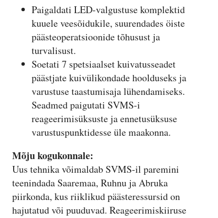
Paigaldati LED-valgustuse komplektid
kuuele veesõidukile, suurendades öiste
päästeoperatsioonide tõhusust ja
turvalisust.
Soetati 7 spetsiaalset kuivatusseadet
päästjate kuivülikondade hoolduseks ja
varustuse taastumisaja lühendamiseks.
Seadmed paigutati SVMS-i
reageerimisüksuste ja ennetusüksuse
varustuspunktidesse üle maakonna.
Mõju kogukonnale:
Uus tehnika võimaldab SVMS-il paremini
teenindada Saaremaa, Ruhnu ja Abruka
piirkonda, kus riiklikud päästeressursid on
hajutatud või puuduvad. Reageerimiskiiruse